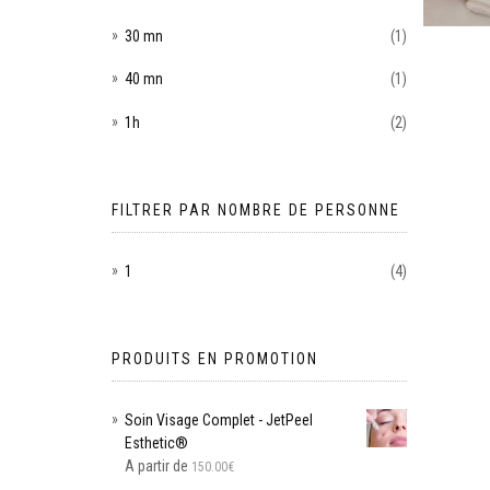
30 mn
(1)
40 mn
(1)
1h
(2)
FILTRER PAR NOMBRE DE PERSONNE
1
(4)
PRODUITS EN PROMOTION
Soin Visage Complet - JetPeel
Esthetic®
A partir de
150.00
€