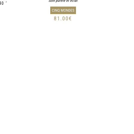
Soin pureté et éclat
0 ‘
CINQ MONDES
81.00
€