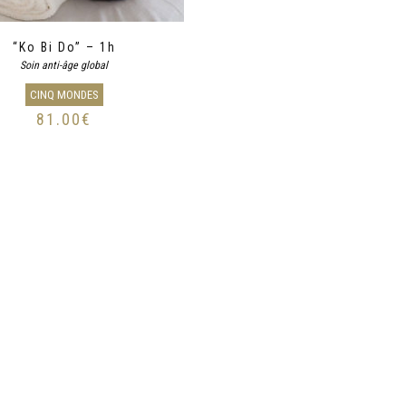
“Ko Bi Do” – 1h
Soin anti-âge global
CINQ MONDES
81.00
€