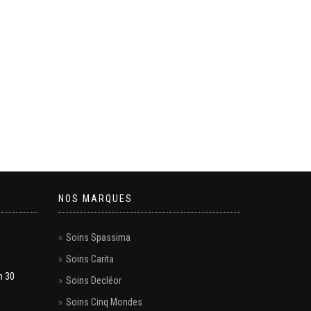
NOS MARQUES
Soins Spassima
Soins Carita
h 30
Soins Decléor
Soins Cinq Mondes