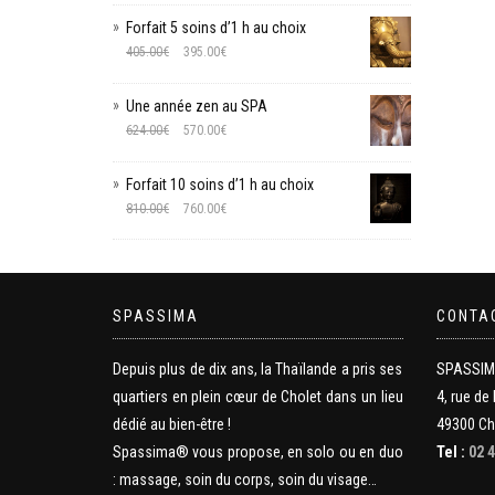
Forfait 5 soins d’1 h au choix
405.00
€
395.00
€
Une année zen au SPA
624.00
€
570.00
€
Forfait 10 soins d’1 h au choix
810.00
€
760.00
€
SPASSIMA
CONTA
Depuis plus de dix ans, la Thaïlande a pris ses
SPASSI
quartiers en plein cœur de Cholet dans un lieu
4, rue de 
dédié au bien-être !
49300 Ch
Spassima® vous propose, en solo ou en duo
Tel :
02 4
: massage, soin du corps, soin du visage…