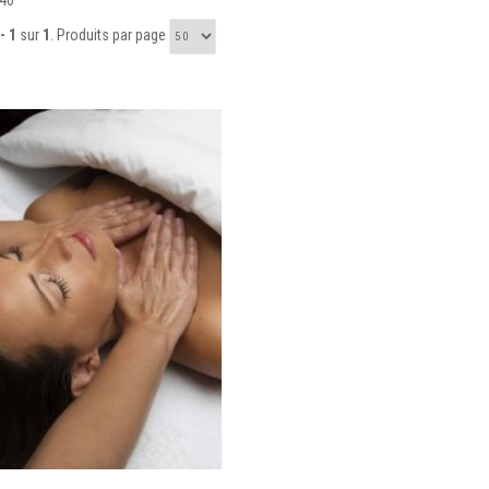
40'
- 1
sur
1
. Produits par page