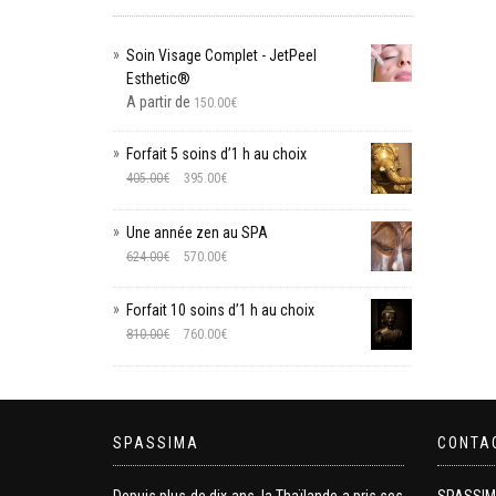
Soin Visage Complet - JetPeel
Esthetic®
A partir de
150.00
€
Forfait 5 soins d’1 h au choix
405.00
€
395.00
€
Une année zen au SPA
624.00
€
570.00
€
Forfait 10 soins d’1 h au choix
810.00
€
760.00
€
SPASSIMA
CONTA