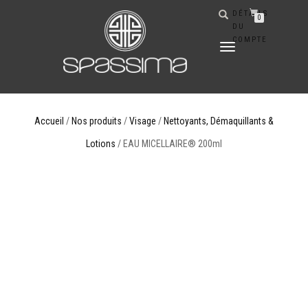
DÉTAILS
0
DU
COMPTE
DÉPLIER
LA
NAVIGATION
Accueil
/
Nos produits
/
Visage
/
Nettoyants, Démaquillants &
Lotions
/ EAU MICELLAIRE® 200ml