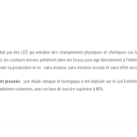
t par des LED qui entraîne des changements physiques et chimiques sur la c
t, les couleurs émises pénètrent dans les tissus pour agir directement à l’intérie
ivant sa production et ce : sans douleur, sans éviction sociale et sans effet sec
ent prouvés
: une étude clinique et biologique a été réalisée sur le Led Esthetic
s atteintes cutanées, avec un taux de succès supérieur à 80%.