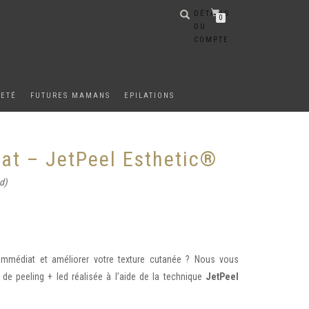
DÉTAILS
0
DU
COMPTE
METÉ
FUTURES MAMANS
EPILATIONS
lat – JetPeel Esthetic®
d)
immédiat et améliorer votre texture cutanée ? Nous vous
de peeling + led réalisée à l’aide de la technique
JetPeel