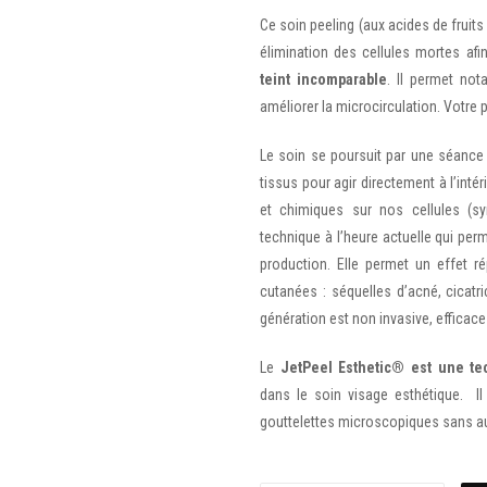
Ce soin peeling (aux acides de fruits
élimination des cellules mortes afin
teint incomparable
. Il permet not
améliorer la microcirculation. Votre 
Le soin se poursuit par une séance 
tissus pour agir directement à l’int
et chimiques sur nos cellules (syn
technique à l’heure actuelle qui perm
production. Elle permet un effet ré
cutanées : séquelles d’acné, cicat
génération est non invasive, efficace
Le
JetPeel Esthetic® est une t
dans le soin visage esthétique. Il
gouttelettes microscopiques sans a