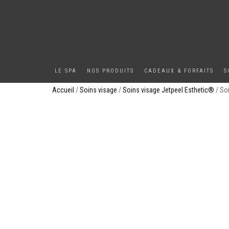
LE SPA
NOS PRODUITS
CADEAUX & FORFAITS
S
Accueil
/
Soins visage
/
Soins visage Jetpeel Esthetic®
/ So