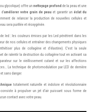
 ou glycolique) offre un
nettoyage profond
de la peau et une
 d’
améliorer votre grain de peau
et garantir un
éclat du
amment de relancer la production de nouvelles cellules et
peau sera purifiée et réoxygénée.
de led : les couleurs émises par les Led pénètrent dans les
érieur de nos cellules et entraîner des changements physiques
thétiser plus de collagène et d’élastine). C’est la seule
et de ralentir la destruction du collagène tout en activant sa
parateur sur le vieillissement cutané et sur les affections
rices… La technique de photomodulation par LED de dernière
 et sans danger.
echnique
totalement naturelle et indolore et révolutionnaire
 consiste à propulser un jet d’air puissant sous forme de
ucun contact avec votre peau.