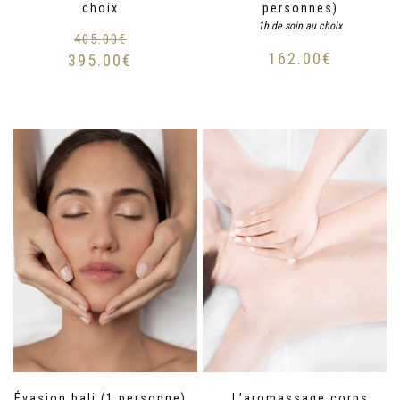
choix
personnes)
1h de soin au choix
405.00
€
162.00
€
395.00
€
Évasion bali (1 personne)
L’aromassage corps