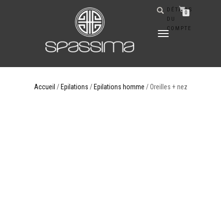
DÉTAILS
0
DU
COMPTE
DÉPLIER
LA
NAVIGATION
Accueil
/
Epilations
/
Epilations homme
/ Oreilles + nez