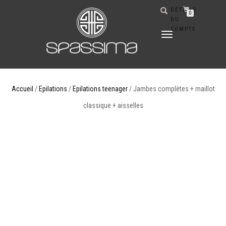
DÉTAILS
0
DU
COMPTE
DÉPLIER
LA
NAVIGATION
Accueil
/
Epilations
/
Epilations teenager
/ Jambes complètes + maillot
classique + aisselles