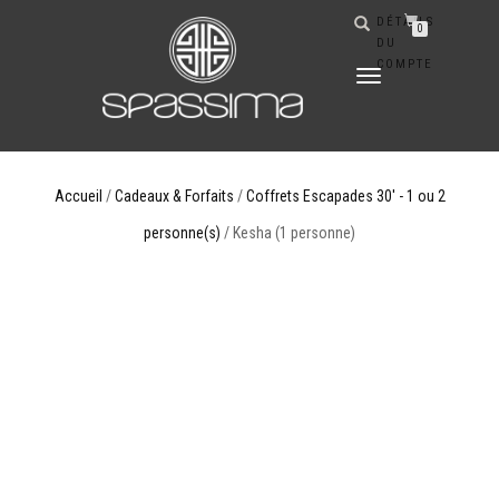
DÉTAILS
0
DU
COMPTE
DÉPLIER
LA
NAVIGATION
Accueil
/
Cadeaux & Forfaits
/
Coffrets Escapades 30' - 1 ou 2
personne(s)
/ Kesha (1 personne)