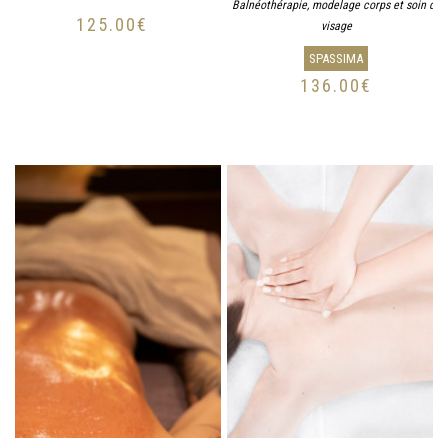
Balnéothérapie, modelage corps et soin du
125.00
€
visage
SPASSIMA
136.00
€