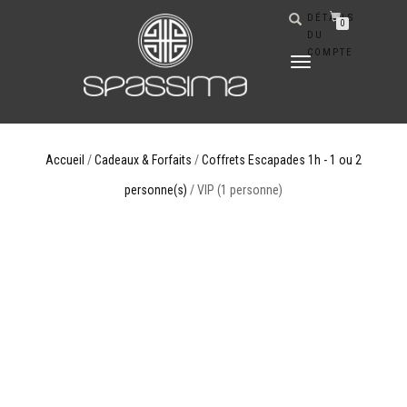
DÉTAILS
0
DU
COMPTE
DÉPLIER
LA
NAVIGATION
Accueil
/
Cadeaux & Forfaits
/
Coffrets Escapades 1h - 1 ou 2
personne(s)
/ VIP (1 personne)