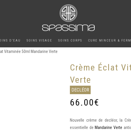
OINS D’EAU
SOINS VISAGE
SOINS CORPS
CURE MINCEUR & FER
at Vitaminée 50ml Mandarine Verte
Crème Éclat V
Verte
DECLÉOR
66.00
€
Nouvelle crème de decléor, la Cr
essentielle de
Mandarine Verte
anti