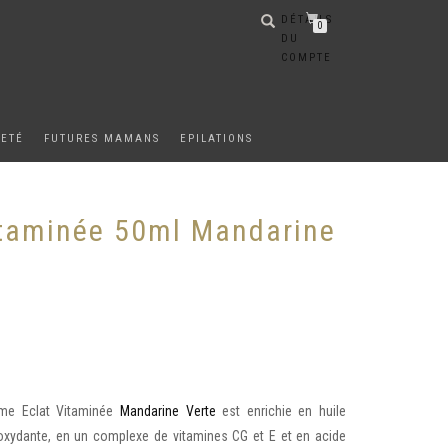
DÉTAILS
0
DU
COMPTE
METÉ
FUTURES MAMANS
EPILATIONS
itaminée 50ml Mandarine
ème Eclat Vitaminée
Mandarine Verte
est enrichie en huile
oxydante, en un complexe de vitamines CG et E et en acide