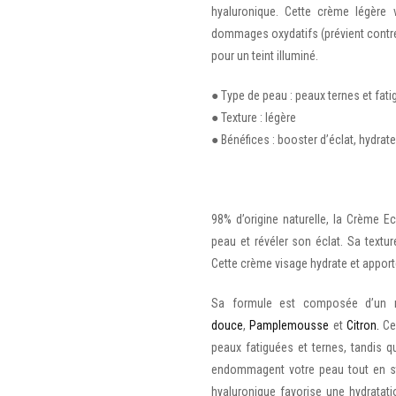
hyaluronique. Cette crème légère v
dommages oxydatifs (prévient contre le
pour un teint illuminé.
● Type de peau : peaux ternes et fat
● Texture : légère
● Bénéfices : booster d’éclat, hydrate,
98% d’origine naturelle, la Crème Ec
peau et révéler son éclat. Sa textur
Cette crème visage hydrate et apporte
Sa formule est composée d’un m
douce
,
Pamplemousse
et
Citron.
Ce 
peaux fatiguées et ternes, tandis qu
endommagent votre peau tout en sti
hyaluronique favorise une hydratati