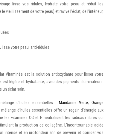
isage lisse vos ridules, hydrate votre peau et réduit les
 vieillissement de votre peau) et ravive l’éclat, de l’intérieur,
iguées
 lisse votre peau, anti-ridules
lat Vitaminée est la solution antioxydante pour lisser votre
e est légère et hydratante, avec des pigments illuminateurs.
 un éclat sain.
élange d’huiles essentielles :
Mandarine Verte
,
Orange
mélange d’huiles essentielles offre un regain d’énergie aux
e les vitamines CG et E neutralisent les radicaux libres qui
mulant la production de collagène. L’incontournable acide
on intense et en profondeur afin de prévenir et corriger vos