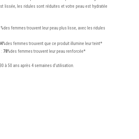
st lissée, les ridules sont réduites et votre peau est hydratée
1
%
des femmes trouvent leur peau plus lisse, avec les ridules
84
%
des femmes trouvent que ce produit illumine leur teint*
 :
78
%
des femmes trouvent leur peau renforcée*
0 à 50 ans après 4 semaines d’utilisation.