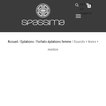
DÉTAILS
0
DU
COMPTE
DÉPLIER
LA
NAVIGATION
Accueil
/
Epilations
/
Forfaits épilations femme
/ Sourcils + lèvres +
menton