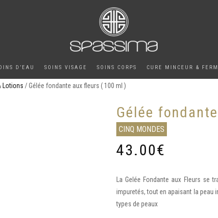
OINS D’EAU
SOINS VISAGE
SOINS CORPS
CURE MINCEUR & FER
& Lotions
/ Gélée fondante aux fleurs ( 100 ml )
Gélée fondante 
CINQ MONDES
43.00
€
La Gelée Fondante aux Fleurs se tr
impuretés, tout en apaisant la peau 
types de peaux