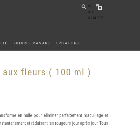
DÉTAILS
0
DU
COMPTE
METÉ
FUTURES MAMANS
EPILATIONS
aux fleurs ( 100 ml )
ansforme en huile pour éliminer parfaitement maquillage et
instantanément et réduisant les rougeurs jour après jour. Tous