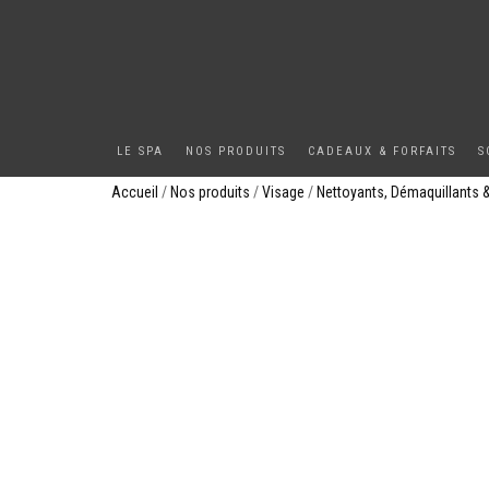
LE SPA
NOS PRODUITS
CADEAUX & FORFAITS
S
Accueil
/
Nos produits
/
Visage
/
Nettoyants, Démaquillants 