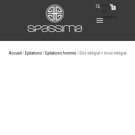
DÉTAILS
0
DU
COMPTE
DÉPLIER
LA
NAVIGATION
Accueil
/
Epilations
/
Epilations homme
/ Dos intégral + torse intégral