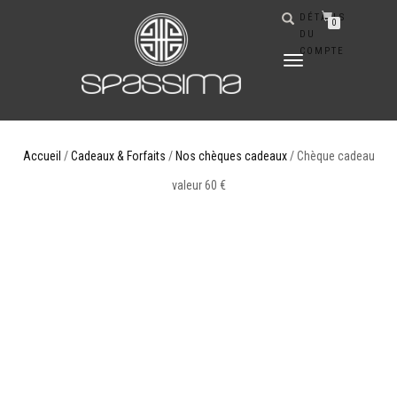
DÉTAILS
0
DU
COMPTE
DÉPLIER
LA
NAVIGATION
Accueil
/
Cadeaux & Forfaits
/
Nos chèques cadeaux
/ Chèque cadeau
valeur 60 €