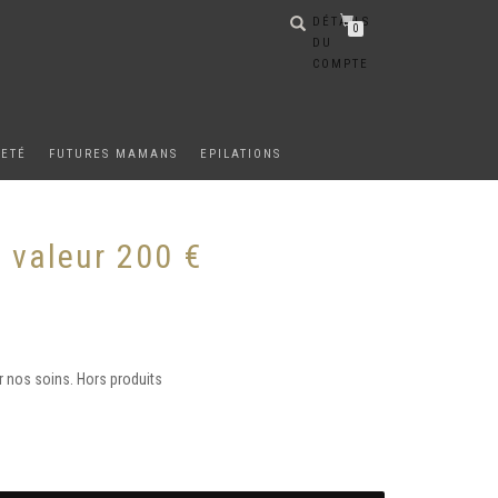
DÉTAILS
0
DU
COMPTE
METÉ
FUTURES MAMANS
EPILATIONS
 valeur 200 €
r nos soins. Hors produits