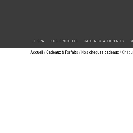
LE SPA
NOS PRODUITS
CADEAUX & FORFAITS
S
Accueil
/
Cadeaux & Forfaits
/
Nos chèques cadeaux
/ Chèqu