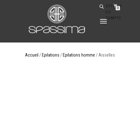
DÉTAILS
0
DU
COMPTE
DÉPLIER
LA
NAVIGATION
Accueil
/
Epilations
/
Epilations homme
/ Aisselles