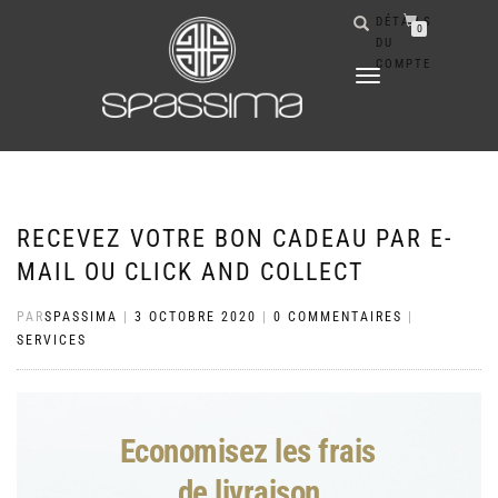
DÉTAILS
0
DU
COMPTE
DÉPLIER
LA
NAVIGATION
RECEVEZ VOTRE BON CADEAU PAR E-
MAIL OU CLICK AND COLLECT
PAR
SPASSIMA
|
3 OCTOBRE 2020
|
0 COMMENTAIRES
|
SERVICES
Economisez les frais 
de livraison