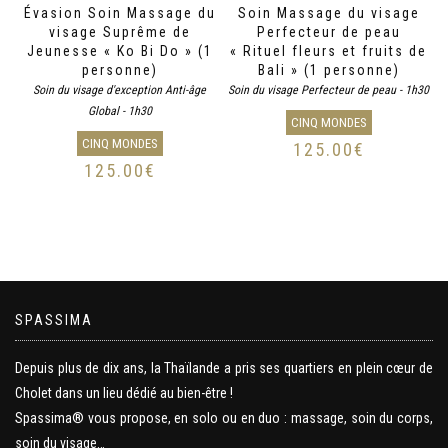
Évasion Soin Massage du
Soin Massage du visage
visage Suprême de
Perfecteur de peau
Jeunesse « Ko Bi Do » (1
« Rituel fleurs et fruits de
personne)
Bali » (1 personne)
Soin du visage d'exception Anti-âge
Soin du visage Perfecteur de peau - 1h30
Global - 1h30
CINQ MONDES
CINQ MONDES
125.00
€
125.00
€
SPASSIMA
Depuis plus de dix ans, la Thaïlande a pris ses quartiers en plein cœur de
Cholet dans un lieu dédié au bien-être !
Spassima® vous propose, en solo ou en duo : massage, soin du corps,
soin du visage…