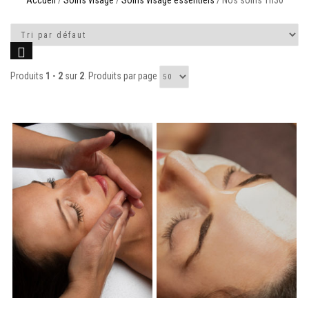
Accueil
/
Soins visage
/
Soins visage essentiels
/ Nos soins 1h30
Produits
1 - 2
sur
2
. Produits par page