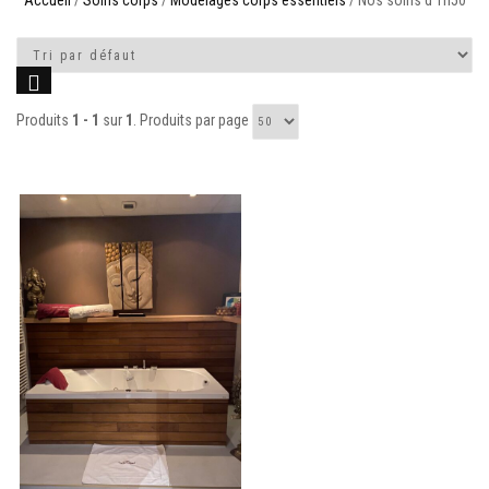
Accueil
/
Soins corps
/
Modelages corps essentiels
/ Nos soins d'1h50
Produits
1 - 1
sur
1
. Produits par page