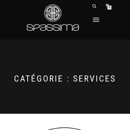
DÉTAILS
0
DU
COMPTE
DÉPLIER
LA
NAVIGATION
CATÉGORIE :
SERVICES